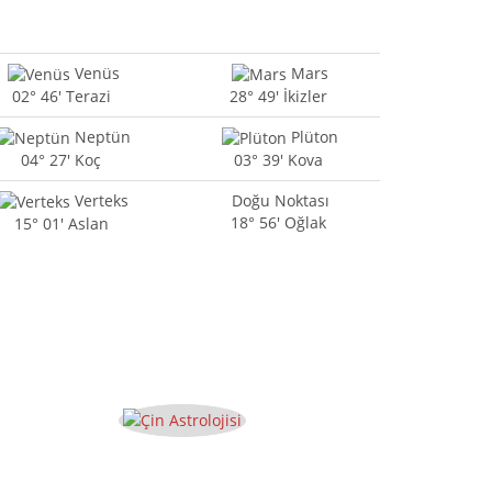
Venüs
Mars
02° 46' Terazi
28° 49' İkizler
Neptün
Plüton
04° 27' Koç
03° 39' Kova
Verteks
Doğu Noktası
18° 56' Oğlak
15° 01' Aslan