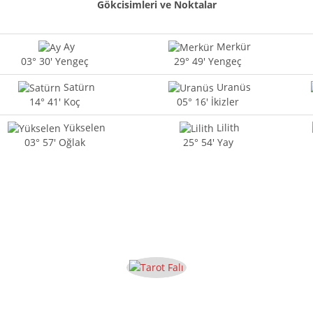
Gökcisimleri ve Noktalar
Ay
Merkür
03° 30' Yengeç
29° 49' Yengeç
Satürn
Uranüs
14° 41' Koç
05° 16' İkizler
Yükselen
Lilith
03° 57' Oğlak
25° 54' Yay