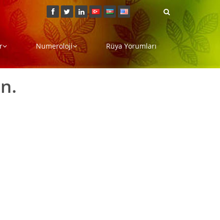
r
Numeroloji
Rüya Yorumları
n.