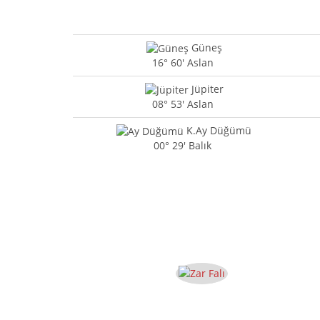
Güneş
16° 60' Aslan
Jüpiter
08° 53' Aslan
K.Ay Düğümü
00° 29' Balık