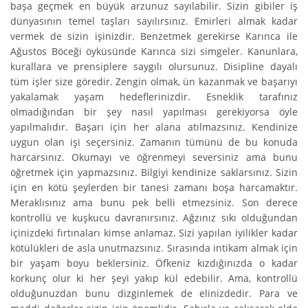
başa geçmek en büyük arzunuz sayılabilir. Sizin gibiler iş
dünyasının temel taşları sayılırsınız. Emirleri almak kadar
vermek de sizin işinizdir. Benzetmek gerekirse Karınca ile
Ağustos Böceği öyküsünde Karınca sizi simgeler. Kanunlara,
kurallara ve prensiplere saygılı olursunuz. Disipline dayalı
tüm işler size göredir. Zengin olmak, ün kazanmak ve başarıyı
yakalamak yaşam hedeflerinizdir. Esneklik tarafınız
olmadığından bir şey nasıl yapılması gerekiyorsa öyle
yapılmalıdır. Başarı için her alana atılmazsınız. Kendinize
uygun olan işi seçersiniz. Zamanın tümünü de bu konuda
harcarsınız. Okumayı ve öğrenmeyi seversiniz ama bunu
öğretmek için yapmazsınız. Bilgiyi kendinize saklarsınız. Sizin
için en kötü şeylerden bir tanesi zamanı boşa harcamaktır.
Meraklısınız ama bunu pek belli etmezsiniz. Son derece
kontrollü ve kuşkucu davranırsınız. Ağzınız sıkı olduğundan
içinizdeki fırtınaları kimse anlamaz. Sizi yapılan iyilikler kadar
kötülükleri de asla unutmazsınız. Sırasında intikam almak için
bir yaşam boyu beklersiniz. Öfkeniz kızdığınızda o kadar
korkunç olur ki her şeyi yakıp kül edebilir. Ama, kontrollü
olduğunuzdan bunu dizginlemek de elinizdedir. Para ve