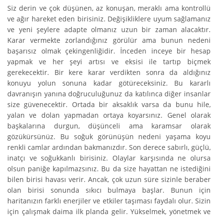
Siz derin ve çok düşünen, az konuşan, meraklı ama kontrollü
ve ağır hareket eden birisiniz. Değişikliklere uyum sağlamanız
ve yeni şeylere adapte olmanız uzun bir zaman alacaktır.
Karar vermekte zorlandığınız görülür ama bunun nedeni
başarısız olmak çekingenliğidir. İnceden inceye bir hesap
yapmak ve her şeyi artısı ve eksisi ile tartıp biçmek
gerekecektir. Bir kere karar verdikten sonra da aldığınız
konuyu yolun sonuna kadar götüreceksiniz. Bu kararlı
davranışın yanına doğruculuğunuz da katılınca diğer insanlar
size güvenecektir. Ortada bir aksaklık varsa da bunu hile,
yalan ve dolan yapmadan ortaya koyarsınız. Genel olarak
başkalarına durgun, düşünceli ama karamsar olarak
gözükürsünüz. Bu soğuk görünüşün nedeni yaşama koyu
renkli camlar ardından bakmanızdır. Son derece sabırlı, güçlü,
inatçı ve soğukkanlı birisiniz. Olaylar karşısında ne olursa
olsun paniğe kapılmazsınız. Bu da size hayattan ne istediğini
bilen birisi havası verir. Ancak, çok uzun süre sizinle beraber
olan birisi sonunda sıkıcı bulmaya başlar. Bunun için
haritanızın farklı enerjiler ve etkiler taşıması faydalı olur. Sizin
için çalışmak daima ilk planda gelir. Yükselmek, yönetmek ve