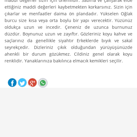
maddi değerler sizin için önemlidir. Sabırla ve çalışarak elde
ettiğiniz maddi değerleri kaybetmekten korkarsınız. Sizin için
çıkarlar ve menfaatler daima ön plandadır. Yükselen Oğlak
burcu size kısa veya orta boylu bir yapı verecektir. Yüzünüz
oldukça uzun ve incedir. Çeneniz de uzunca burnunuz
düzdür. Boynunuz uzun ve zayıftır. Gözleriniz koyu kahve ve
saçlarınız da genellikle siyahtır Erkeklerde bıyık ve sakal
seyrekçedir. Dizleriniz çıkık olduğundan yürüyüşünüzde
ahenkli bir durum gözükmez. Cildiniz genel olarak koyu
renklidir. Yanaklarınıza bakılınca elmacık kemikleri seçilir.