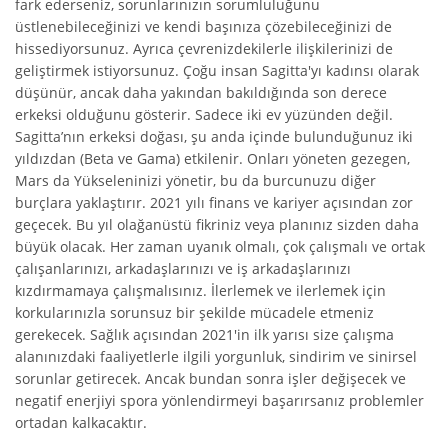
fark ederseniz, sorunlarınızın sorumluluğunu
üstlenebileceğinizi ve kendi başınıza çözebileceğinizi de
hissediyorsunuz. Ayrıca çevrenizdekilerle ilişkilerinizi de
geliştirmek istiyorsunuz. Çoğu insan Sagitta'yı kadınsı olarak
düşünür, ancak daha yakından bakıldığında son derece
erkeksi olduğunu gösterir. Sadece iki ev yüzünden değil.
Sagitta’nın erkeksi doğası, şu anda içinde bulunduğunuz iki
yıldızdan (Beta ve Gama) etkilenir. Onları yöneten gezegen,
Mars da Yükseleninizi yönetir, bu da burcunuzu diğer
burçlara yaklaştırır. 2021 yılı finans ve kariyer açısından zor
geçecek. Bu yıl olağanüstü fikriniz veya planınız sizden daha
büyük olacak. Her zaman uyanık olmalı, çok çalışmalı ve ortak
çalışanlarınızı, arkadaşlarınızı ve iş arkadaşlarınızı
kızdırmamaya çalışmalısınız. İlerlemek ve ilerlemek için
korkularınızla sorunsuz bir şekilde mücadele etmeniz
gerekecek. Sağlık açısından 2021'in ilk yarısı size çalışma
alanınızdaki faaliyetlerle ilgili yorgunluk, sindirim ve sinirsel
sorunlar getirecek. Ancak bundan sonra işler değişecek ve
negatif enerjiyi spora yönlendirmeyi başarırsanız problemler
ortadan kalkacaktır.