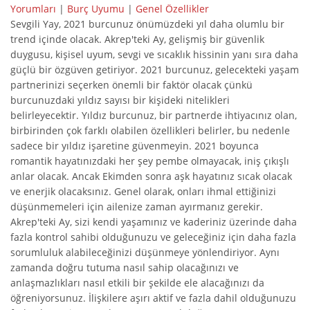
Yorumları
|
Burç Uyumu
|
Genel Özellikler
Sevgili Yay, 2021 burcunuz önümüzdeki yıl daha olumlu bir
trend içinde olacak. Akrep'teki Ay, gelişmiş bir güvenlik
duygusu, kişisel uyum, sevgi ve sıcaklık hissinin yanı sıra daha
güçlü bir özgüven getiriyor. 2021 burcunuz, gelecekteki yaşam
partnerinizi seçerken önemli bir faktör olacak çünkü
burcunuzdaki yıldız sayısı bir kişideki nitelikleri
belirleyecektir. Yıldız burcunuz, bir partnerde ihtiyacınız olan,
birbirinden çok farklı olabilen özellikleri belirler, bu nedenle
sadece bir yıldız işaretine güvenmeyin. 2021 boyunca
romantik hayatınızdaki her şey pembe olmayacak, iniş çıkışlı
anlar olacak. Ancak Ekimden sonra aşk hayatınız sıcak olacak
ve enerjik olacaksınız. Genel olarak, onları ihmal ettiğinizi
düşünmemeleri için ailenize zaman ayırmanız gerekir.
Akrep'teki Ay, sizi kendi yaşamınız ve kaderiniz üzerinde daha
fazla kontrol sahibi olduğunuzu ve geleceğiniz için daha fazla
sorumluluk alabileceğinizi düşünmeye yönlendiriyor. Aynı
zamanda doğru tutuma nasıl sahip olacağınızı ve
anlaşmazlıkları nasıl etkili bir şekilde ele alacağınızı da
öğreniyorsunuz. İlişkilere aşırı aktif ve fazla dahil olduğunuzu