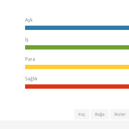
Aşk
İş
Para
Sağlık
Koç
Boğa
İkizler