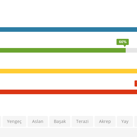
66%
Yengeç
Aslan
Başak
Terazi
Akrep
Yay