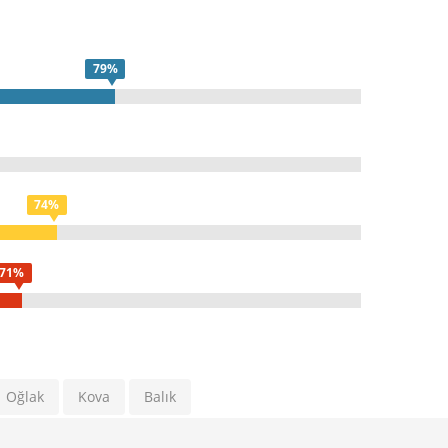
79%
74%
71%
Oğlak
Kova
Balık