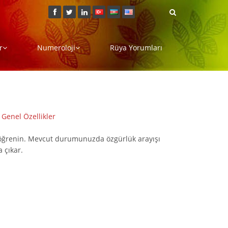
r
Numeroloji
Rüya Yorumları
|
Genel Özellikler
yı öğrenin. Mevcut durumunuzda özgürlük arayışı
a çıkar.