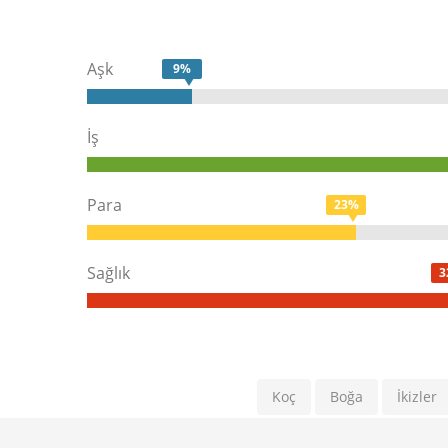
Aşk
9%
İş
Para
23%
Sağlık
3
Koç
Boğa
İkizler