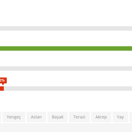
2%
Yengeç
Aslan
Başak
Terazi
Akrep
Yay