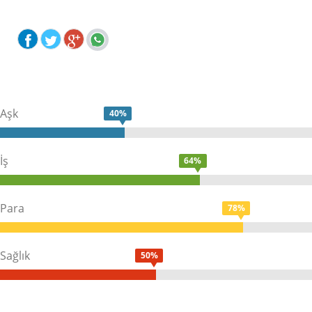
Aşk
40%
İş
64%
Para
78%
Sağlık
50%